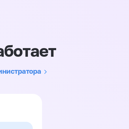
аботает
министратора