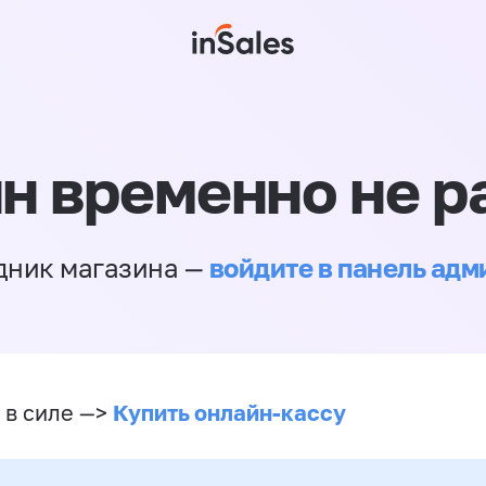
н временно не р
войдите в панель ад
дник магазина —
Купить онлайн-кассу
 в силе —>