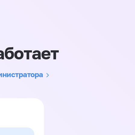
аботает
министратора