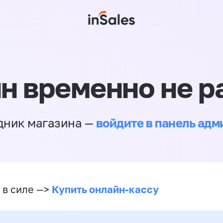
н временно не р
войдите в панель ад
дник магазина —
Купить онлайн-кассу
 в силе —>