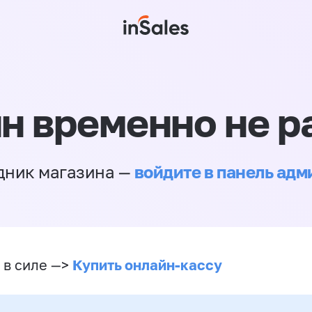
н временно не р
войдите в панель ад
дник магазина —
Купить онлайн-кассу
 в силе —>