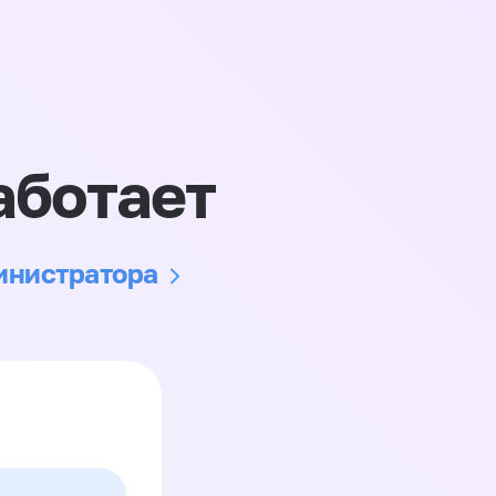
аботает
министратора